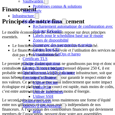
Vaultwarden
Problèmes connus & solutions
Financement
WriteFreely
Infrastructure
Principes de notre financement
Décisions d'architecture
Rechargement automatique de configuration avec
Stakater Reloader
Le modèle économique de TeDomum repose sur deux principes
Labels pour le scheduling basé sur le risque
essentiels.
Zones de disponibilité
Nommage des namespaces et projets
Le fonctionnement des services doit être bon marché.
Gitops ArgoCD
Le financement doit être bénévole et l’utilisation des services n
Organisation GitOps et hargo
doit pas y être conditionnelle.
Certificats TLS
Charte d'administrateur
Le premier principe assure que nous ne grandissons pas trop et donc 
Cluster de tests toutcasser
centralisons pas trop. Si notre budget mensuel dépasse 250 €, il est
Déchiffrement LUKS à distance
probable soit que nous sous-employons notre infrastructure, soit que
nous hébergeons trop d’utilisateurs pour garantir le respect entier de
Formation technique
nos valeurs. Ce principe assure aussi indirectement que notre impact
Utiliser Docker
écologique est plafonné : le raccourci est rapide, mais moins de coûts,
Utiliser Git
c’est entre autres moins de matériel et moins d’énergie.
Utiliser kubernetes
Utiliser SSH
Le second principe assure que nous maintenons une forme d’équité
Gestion des accès
entre nos utilisateurs et que nous restons indépendants de nos
Matériel d'hébergement
financeurs. À l’exception des contributeurs financiers qui deviennent
aegir
membres de l’association, peuvent donc voter aux assemblées