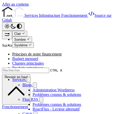
Aller au contenu
Services
Infrastructure
Fonctionnement
Source sur
Gitlab
Clair
Sombre
Système
Sur cette page
Principes de notre financement
Budget mensuel
Charges principales
Produits principaux
CTRL K
Revenir en haut
Services
Blogs
Administration Wordpress
Problèmes connus & solutions
Flux RSS
Problèmes connus & solutions
Fonctionnement
ReactFlux - Lecteur alternatif
Gitlab