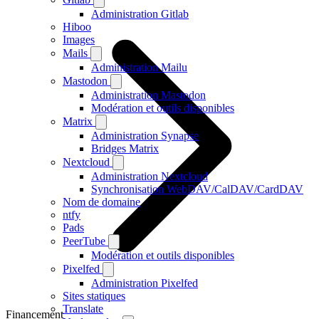
Administration Gitlab
Hiboo
Images
Mails
Administration Mailu
Mastodon
Administration Mastodon
Modération et outils disponibles
Matrix
Administration Synapse
Bridges Matrix
Nextcloud
Administration Nextcloud
Synchronisation WebDAV/CalDAV/CardDAV
Nom de domaine
ntfy
Pads
PeerTube
Modération et outils disponibles
Pixelfed
Administration Pixelfed
Sites statiques
Translate
Financement