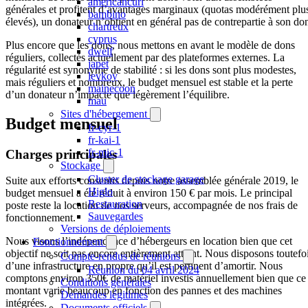
americancurl
générales et profitent d’avantages marginaux (quotas modérément plu
bambino
élevés), un donateur n’obtient en général pas de contrepartie à son do
chartreux
cyprus
Plus encore que les dons, nous mettons en avant le modèle de dons
dwelf
réguliers, collectés actuellement par des plateformes externes. La
japet
régularité est synonyme de stabilité : si les dons sont plus modestes,
levkoy
mais réguliers et nombreux, le budget mensuel est stable et la perte
mainecoon
d’un donateur n’impacte que légèrement l’équilibre.
mau
Sites d'hébergement
Budget mensuel
fr-cyr-1
fr-kai-1
fr-mic-1
Charges principales
Stockage
Cluster de stockage garage
Suite aux efforts consentis depuis notre assemblée générale 2019, le
Higlo
budget mensuel a été réduit à environ 150 € par mois. Le principal
Restauration
poste reste la location de nos serveurs, accompagnée de nos frais de
Sauvegardes
fonctionnement.
Versions de déploiements
Nous visons l’indépendance d’hébergeurs en location bien que cet
Fonctionnement
objectif ne soit pas encore entièrement atteint. Nous disposons toutefo
Compte-rendus de réunions
d’une infrastructure en propre qu’il est pertinent d’amortir. Nous
Réunion du 04 avril 2024
comptons environ 350€ de matériel investis annuellement bien que ce
Conditions générales
montant varie beaucoup en fonction des pannes et des machines
Demandes légitimes
intégrées.
Documents officiels