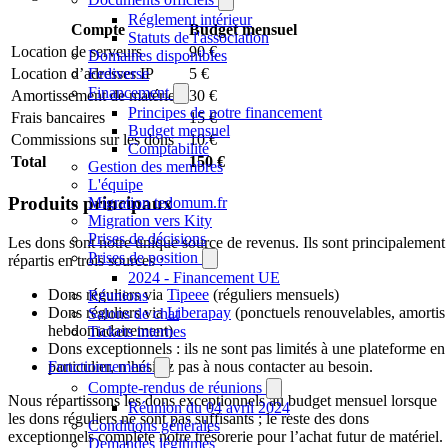
Réglement intérieur
Compte
Budget mensuel
Statuts de l'association
Location de serveurs
90 €
Domaines disponibles
Fediverse
Location d’adresses IP
5 €
Financement
Amortissement de matériels
30 €
Principes de notre financement
Frais bancaires
15 €
Budget mensuel
Commissions sur les dons
10 €
Comptabilité
Total
150 €
Gestion des membres
L'équipe
Produits principaux
Migration tedomum.fr
Migration vers Kity
Prises de décisions
Les dons sont notre unique source de revenus. Ils sont principalement
Prises de position
répartis en trois sources :
2024 - Financement UE
Dons réguliers via
Tipeee
(réguliers mensuels)
Réunions
Dons réguliers via
Liberapay
(ponctuels renouvelables, amortis
Salons de chat
hebdomadairement)
Tickets internes
Dons exceptionnels : ils ne sont pas limités à une plateforme en
particulier, n’hésitez pas à nous contacter au besoin.
Fonctionnement
Compte-rendus de réunions
Nous répartissons les dons exceptionnels au budget mensuel lorsque
Réunion du 04 avril 2024
les dons réguliers ne sont pas suffisants ; le reste des dons
Conditions générales
exceptionnels complète notre trésorerie pour l’achat futur de matériel.
Demandes légitimes