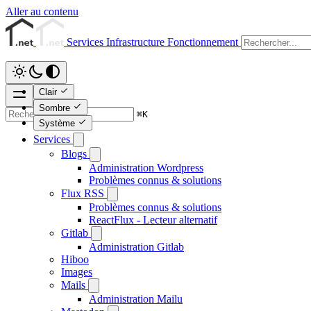
Aller au contenu
Services
Infrastructure
Fonctionnement
Clair
Sombre
⌘
K
Système
Services
Blogs
Administration Wordpress
Problèmes connus & solutions
Flux RSS
Problèmes connus & solutions
ReactFlux - Lecteur alternatif
Gitlab
Administration Gitlab
Hiboo
Images
Mails
Administration Mailu