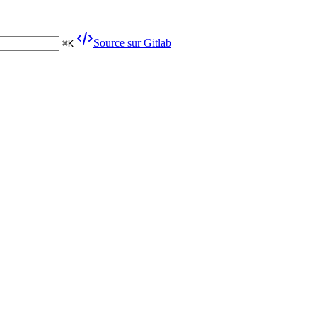
Source sur Gitlab
⌘
K