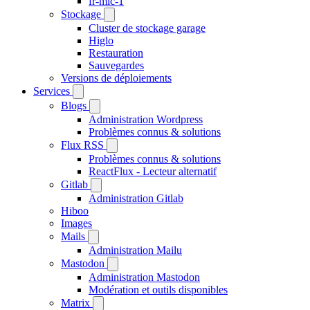
fr-mic-1
Stockage
Cluster de stockage garage
Higlo
Restauration
Sauvegardes
Versions de déploiements
Services
Blogs
Administration Wordpress
Problèmes connus & solutions
Flux RSS
Problèmes connus & solutions
ReactFlux - Lecteur alternatif
Gitlab
Administration Gitlab
Hiboo
Images
Mails
Administration Mailu
Mastodon
Administration Mastodon
Modération et outils disponibles
Matrix