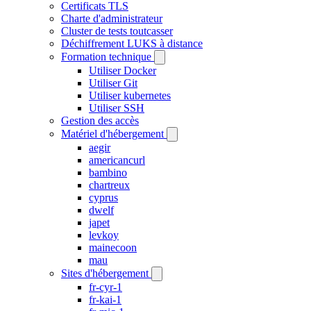
Certificats TLS
Charte d'administrateur
Cluster de tests toutcasser
Déchiffrement LUKS à distance
Formation technique
Utiliser Docker
Utiliser Git
Utiliser kubernetes
Utiliser SSH
Gestion des accès
Matériel d'hébergement
aegir
americancurl
bambino
chartreux
cyprus
dwelf
japet
levkoy
mainecoon
mau
Sites d'hébergement
fr-cyr-1
fr-kai-1