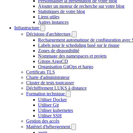
Personnaliser la présentation de votre blog
Ajouter un moteur de recherche sur votre blog
Statistiques de votre blog
Liens utiles
Autres instances
Infrastructure
Décisions d'architecture
Rechargement automatique de configuration avec 
Labels pour le scheduling basé sur le risque
Zones de disponibilité
Nommage des namespaces et projets
Gitops ArgoCD
Organisation GitOps et hargo
Certificats TLS
Charte d'administrateur
Cluster de tests toutcasser
Déchiffrement LUKS à distance
Formation technique
Utiliser Docker
Utiliser Git
Utiliser kubernetes
Utiliser SSH
Gestion des accès
Matériel d'hébergement
aegir