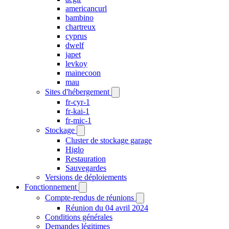
americancurl
bambino
chartreux
cyprus
dwelf
japet
levkoy
mainecoon
mau
Sites d'hébergement
fr-cyr-1
fr-kai-1
fr-mic-1
Stockage
Cluster de stockage garage
Higlo
Restauration
Sauvegardes
Versions de déploiements
Fonctionnement
Compte-rendus de réunions
Réunion du 04 avril 2024
Conditions générales
Demandes légitimes