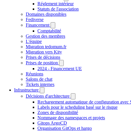
Réglement intérieur
Statuts de l'association
Domaines disponibles
Fediverse
Financement
Comptabilité
Gestion des membres
L'équipe
Migration tedomum.fr
Migration vers Kity
Prises de décisions
Prises de position
2024 - Financement UE
Réunions
Salons de chat
Tickets internes
Infrastructure
Décisions d'architecture
Rechargement automatique de configuration avec 
Labels pour le scheduling basé sur le risque
Zones de disponibilité
Nommage des namespaces et projets
Gitops ArgoCD
Organisation GitOps et hargo