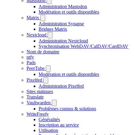
Mastodon
Administration Mastodon
Modération et outils disponibles
Matrix
Administration Synapse
Bridges Matrix
Nextcloud
Administration Nextcloud
Synchronisation WebDAV/CalDAV/CardDAV
Nom de domaine
ntfy
Pads
PeerTube
Modération et outils disponibles
Pixelfed
Administration Pixelfed
Sites statiques
Translate
Vaultwarden
Problèmes connus & solutions
WriteFreely
Généralités
Inscription au service
Utilisation