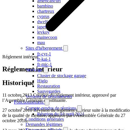
americancurl
bambino
chartreux
cyprus
dwelf
japet
levkoy
mainecoon
mau
Sites d'hébergement
fr-cyr-1
Réglement intérieur
fr-kai-1
fr-mic-1
Réglement intérieur
Stockage
Cluster de stockage garage
Higlo
Historique
Restauration
Sauvegardes
11 octobre 2013 Création du règlement intérieur, approuvé par
Versions de déploiements
l’Assemblée Générale constituante.
Fonctionnement
Compte-rendus de réunions
27 octobre 2018 Révision du règlement intérieur suite à la modificati
Réunion du 04 avril 2024
de la qualité de membre, approuvé par l’Assemblée Générale du 27
Conditions générales
octobre 2018.
Demandes légitimes
Documents officiels