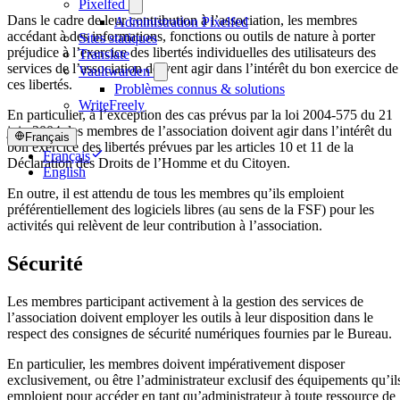
Pixelfed
Dans le cadre de leur contribution à l’association, les membres
Administration Pixelfed
accédant à des informations, fonctions ou outils de nature à porter
Sites statiques
préjudice à l’exercice des libertés individuelles des utilisateurs des
Translate
services de l’association doivent agir dans l’intérêt du bon exercice de
Vaultwarden
ces libertés.
Problèmes connus & solutions
WriteFreely
En particulier, à l’exception des cas prévus par la loi 2004-575 du 21
juin 2004, les membres de l’association doivent agir dans l’intérêt du
Français
bon exercice des libertés prévues par les articles 10 et 11 de la
Français
Déclaration des Droits de l’Homme et du Citoyen.
English
En outre, il est attendu de tous les membres qu’ils emploient
préférentiellement des logiciels libres (au sens de la FSF) pour les
activités qui relèvent de leur contribution à l’association.
Sécurité
Les membres participant activement à la gestion des services de
l’association doivent employer les outils à leur disposition dans le
respect des consignes de sécurité numériques fournies par le Bureau.
En particulier, les membres doivent impérativement disposer
exclusivement, ou être l’administrateur exclusif des équipements qu’il
emploient pour accéder en tant qu’administrateur à toute ressource de