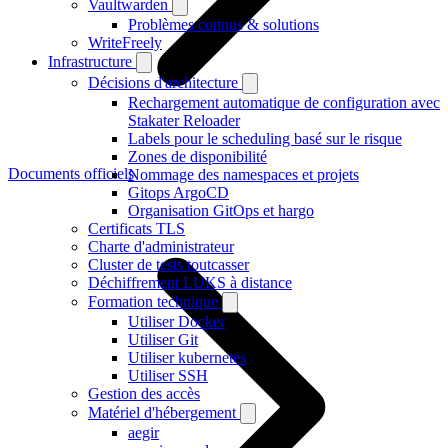
Vaultwarden
Problèmes connus & solutions
WriteFreely
Infrastructure
Décisions d'architecture
Rechargement automatique de configuration avec
Stakater Reloader
Labels pour le scheduling basé sur le risque
Zones de disponibilité
Documents officiels
Nommage des namespaces et projets
Gitops ArgoCD
Organisation GitOps et hargo
Certificats TLS
Charte d'administrateur
Cluster de tests toutcasser
Déchiffrement LUKS à distance
Formation technique
Utiliser Docker
Utiliser Git
Utiliser kubernetes
Utiliser SSH
Gestion des accès
Matériel d'hébergement
aegir