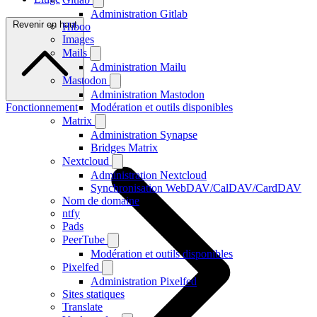
Administration Gitlab
Revenir en haut
Hiboo
Images
Mails
Administration Mailu
Mastodon
Administration Mastodon
Fonctionnement
Modération et outils disponibles
Matrix
Administration Synapse
Bridges Matrix
Nextcloud
Administration Nextcloud
Synchronisation WebDAV/CalDAV/CardDAV
Nom de domaine
ntfy
Pads
PeerTube
Modération et outils disponibles
Pixelfed
Administration Pixelfed
Sites statiques
Translate