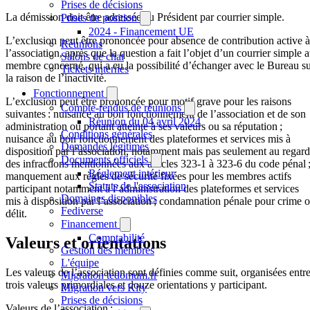
Prises de décisions
La démission doit être adressée au Président par courrier simple.
Prises de position
2024 - Financement UE
L’exclusion peut être prononcée pour absence de contribution active à
Réunions
l’association, après que la question a fait l’objet d’un courrier simple 
Salons de chat
membre concerné, qui a eu la possibilité d’échanger avec le Bureau s
Tickets internes
la raison de l’inactivité.
Fonctionnement
L’exclusion peut être prononcée pour motif grave pour les raisons
Compte-rendus de réunions
suivantes : nuisance au bon fonctionnement de l’association et de son
Réunion du 04 avril 2024
administration ou portant atteinte à ses valeurs ou sa réputation ;
Conditions générales
nuisance au bon fonctionnement des plateformes et services mis à
Demandes légitimes
disposition par l’association, notamment mais pas seulement au regard
Documents officiels
des infractions mentionnées aux articles 323-1 à 323-6 du code pénal 
Réglement intérieur
manquement aux règles de sécurité fixées pour les membres actifs
Statuts de l'association
participant notamment à l’administration des plateformes et services
Domaines disponibles
mis à disposition par l’association ; condamnation pénale pour crime 
Fediverse
délit.
Financement
Comptabilité
Valeurs et orientations
Gestion des membres
L'équipe
Les valeurs de l’association sont définies comme suit, organisées entr
Migration tedomum.fr
trois valeurs primordiales et douze orientations y participant.
Migration vers Kity
Prises de décisions
Valeurs de l’association :