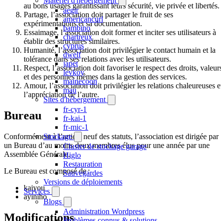
Matériel d'hébergement
au bons usages garantissant leurs sécurité, vie privée et libertés.
aegir
Partage, l’association doit partager le fruit de ses
americancurl
expérimentations et sa documentation.
bambino
Essaimage, l’association doit former et inciter ses utilisateurs à
chartreux
établir des structures similaires.
cyprus
Humanité, l’association doit privilégier le contact humain et la
dwelf
tolérance dans ses relations avec les utilisateurs.
japet
Respect, l’association doit favoriser le respect des droits, valeur
levkoy
et des personnes mêmes dans la gestion des services.
mainecoon
Amour, l’association doit privilégier les relations chaleureuses e
mau
l’appréciation de l’autre.
Sites d'hébergement
fr-cyr-1
Bureau
fr-kai-1
fr-mic-1
Conformément à l’article neuf des statuts, l’association est dirigée par
Stockage
un Bureau d’au moins deux membres élus pour une année par une
Cluster de stockage garage
Assemblée Générale.
Higlo
Restauration
Le Bureau est composé de :
Sauvegardes
Versions de déploiements
kaiyou
Services
ayiniho
Blogs
Administration Wordpress
Modifications
Problèmes connus & solutions