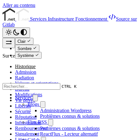
Aller au contenu
Services
Infrastructure
Fonctionnement
Source sur
Gitlab
Clair
Sombre
Système
Sur cette page
Historique
Admission
Radiation
Valeurs et orientations
CTRL K
Bureau
Modifications
Services
Vie privée
Blogs
Libertés
Administration Wordpress
Sécurité
Problèmes connus & solutions
Réputation
Flux RSS
Infrastructure
Remboursement
Problèmes connus & solutions
Signalement
ReactFlux - Lecteur alternatif
Litige
Gitlab