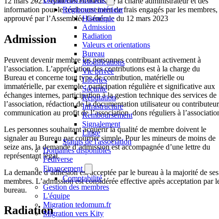
12 mars 2023 Ajout des éléments de la charte administrateur et des
information pour le remboursement de frais engagés par les membres,
Réglement intérieur
approuvé par l’Assemblée Générale du 12 mars 2023
Historique
Admission
Radiation
Admission
Valeurs et orientations
Bureau
Peuvent devenir membre les personnes contribuant activement à
Modifications
l’association. L’appréciation des contributions est à la charge du
Vie privée
Bureau et concerne tout type de contribution, matérielle ou
Libertés
immatérielle, par exemple : participation régulière et significative aux
Sécurité
échanges internes, participation à la gestion technique des services de
Réputation
l’association, rédaction de la documentation utilisateur ou contributeur
Infrastructure
communication au profit de l’association, dons réguliers à l’associatio
Remboursement
Signalement
Les personnes souhaitant acquérir la qualité de membre doivent le
Litige
signaler au Bureau par courrier simple. Pour les mineurs de moins de
Statuts de l'association
seize ans, la demande d’admission est accompagnée d’une lettre du
Domaines disponibles
représentant légal.
Fediverse
Financement
La demande d’adhésion est acceptée par le bureau à la majorité de ses
Comptabilité
membres. L’admission est considérée effective après acceptation par l
Gestion des membres
bureau.
L'équipe
Migration tedomum.fr
Radiation
Migration vers Kity