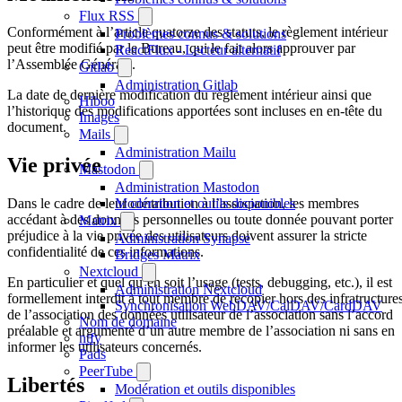
Flux RSS
Conformément à l’article quatorze des statuts, le règlement intérieur
Problèmes connus & solutions
peut être modifié par le Bureau, qui le fait alors approuver par
ReactFlux - Lecteur alternatif
l’Assemblée Générale.
Gitlab
Administration Gitlab
La date de dernière modification du règlement intérieur ainsi que
Hiboo
l’historique des modifications apportées sont incluses en en-tête du
Images
document.
Mails
Administration Mailu
Vie privée
Mastodon
Administration Mastodon
Dans le cadre de leur contribution à l’association, les membres
Modération et outils disponibles
accédant à des données personnelles ou toute donnée pouvant porter
Matrix
préjudice à la vie privée des utilisateurs doivent assurer la stricte
Administration Synapse
confidentialité de ces informations.
Bridges Matrix
Nextcloud
En particulier et quel qu’en soit l’usage (tests, debugging, etc.), il est
Administration Nextcloud
formellement interdit à tout membre de recopier hors des infratructure
Synchronisation WebDAV/CalDAV/CardDAV
de l’association des données utilisateur de l’association sans l’accord
Nom de domaine
préalable et argumenté d’un autre membre de l’association ni sans en
ntfy
informer les utilisateurs concernés.
Pads
PeerTube
Libertés
Modération et outils disponibles