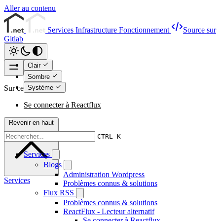
Aller au contenu
Services
Infrastructure
Fonctionnement
Source sur
Gitlab
Clair
Sombre
Système
Sur cette page
Se connecter à Reactflux
Revenir en haut
CTRL K
Services
Blogs
Administration Wordpress
Services
Problèmes connus & solutions
Flux RSS
Problèmes connus & solutions
ReactFlux - Lecteur alternatif
Se connecter à Reactflux