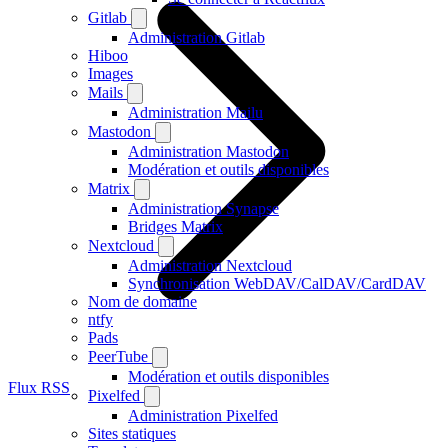
Gitlab
Administration Gitlab
Hiboo
Images
Mails
Administration Mailu
Mastodon
Administration Mastodon
Modération et outils disponibles
Matrix
Administration Synapse
Bridges Matrix
Nextcloud
Administration Nextcloud
Synchronisation WebDAV/CalDAV/CardDAV
Nom de domaine
ntfy
Pads
PeerTube
Modération et outils disponibles
Flux RSS
Pixelfed
Administration Pixelfed
Sites statiques