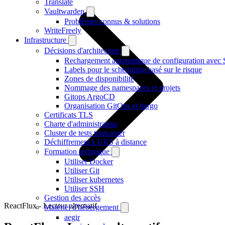
Translate
Vaultwarden
Problèmes connus & solutions
WriteFreely
Infrastructure
Décisions d'architecture
Rechargement automatique de configuration avec 
Labels pour le scheduling basé sur le risque
Zones de disponibilité
Nommage des namespaces et projets
Gitops ArgoCD
Organisation GitOps et hargo
Certificats TLS
Charte d'administrateur
Cluster de tests toutcasser
Déchiffrement LUKS à distance
Formation technique
Utiliser Docker
Utiliser Git
Utiliser kubernetes
Utiliser SSH
Gestion des accès
ReactFlux - Lecteur alternatif
Matériel d'hébergement
aegir