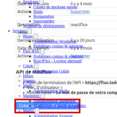
Stockage
Cluster de stockage garage
Higlo
Restauration
Sauvegardes
Versions de déploiements
Services
Blogs
Administration Wordpress
Problèmes connus & solutions
Flux RSS
Problèmes connus & solutions
ReactFlux - Lecteur alternatif
Gitlab
Administration Gitlab
Hiboo
Images
Mails
Administration Mailu
Mastodon
Administration Mastodon
Modération et outils disponibles
Matrix
Administration Synapse