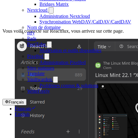
Bridges Matrix
Nextcloud
Administration Nextcloud
Synchronisation WebDAV/CalDAV/CardDAV
Nom de domaine
Vous voilà connecté sur Reactflux, vous arrivez sur cette page.
ntfy
Pads
PeerTube
Modération et outils disponibles
Pixelfed
Administration Pixelfed
Sites statiques
Translate
Vaultwarden
Problèmes connus & solutions
WriteFreely
Français
Français
English