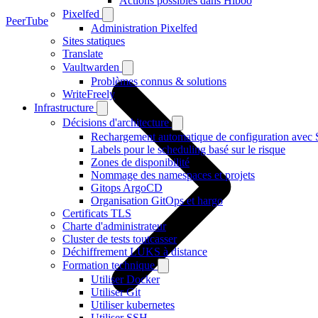
Actions possibles dans Hiboo
Pixelfed
PeerTube
Administration Pixelfed
Sites statiques
Translate
Vaultwarden
Problèmes connus & solutions
WriteFreely
Infrastructure
Décisions d'architecture
Rechargement automatique de configuration avec 
Labels pour le scheduling basé sur le risque
Zones de disponibilité
Nommage des namespaces et projets
Gitops ArgoCD
Organisation GitOps et hargo
Certificats TLS
Charte d'administrateur
Cluster de tests toutcasser
Déchiffrement LUKS à distance
Formation technique
Utiliser Docker
Utiliser Git
Utiliser kubernetes
Utiliser SSH