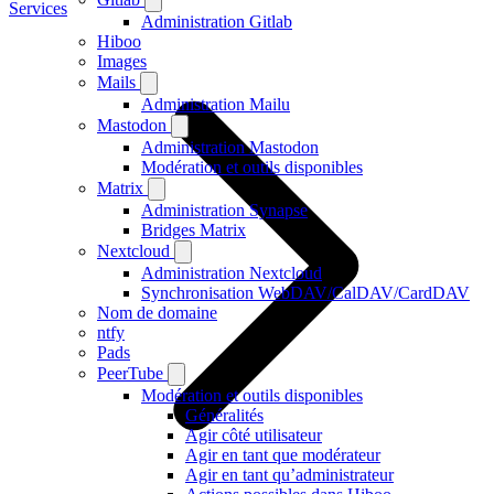
Services
Administration Gitlab
Hiboo
Images
Mails
Administration Mailu
Mastodon
Administration Mastodon
Modération et outils disponibles
Matrix
Administration Synapse
Bridges Matrix
Nextcloud
Administration Nextcloud
Synchronisation WebDAV/CalDAV/CardDAV
Nom de domaine
ntfy
Pads
PeerTube
Modération et outils disponibles
Généralités
Agir côté utilisateur
Agir en tant que modérateur
Agir en tant qu’administrateur