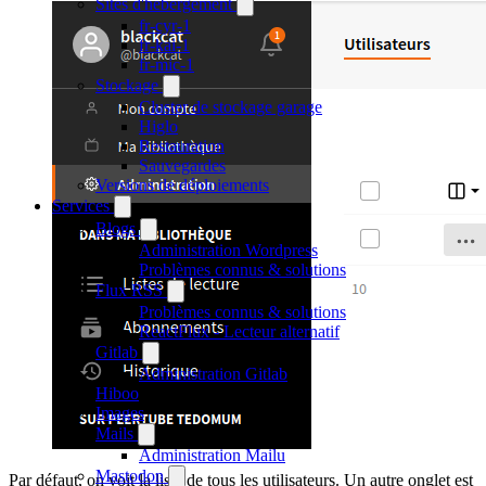
Sites d'hébergement
fr-cyr-1
fr-kai-1
fr-mic-1
Stockage
Cluster de stockage garage
Higlo
Restauration
Sauvegardes
Versions de déploiements
Services
Blogs
Administration Wordpress
Problèmes connus & solutions
Flux RSS
Problèmes connus & solutions
ReactFlux - Lecteur alternatif
Gitlab
Administration Gitlab
Hiboo
Images
Mails
Administration Mailu
Mastodon
Par défaut, on voit la liste de tous les utilisateurs. Un autre onglet est