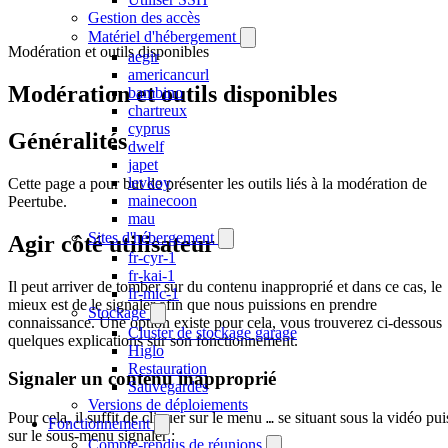
Gestion des accès
Matériel d'hébergement
Modération et outils disponibles
aegir
americancurl
Modération et outils disponibles
bambino
chartreux
cyprus
Généralités
dwelf
japet
levkoy
Cette page a pour but de présenter les outils liés à la modération de
mainecoon
Peertube.
mau
Sites d'hébergement
Agir côté utilisateur
fr-cyr-1
fr-kai-1
Il peut arriver de tomber sur du contenu inapproprié et dans ce cas, le
fr-mic-1
mieux est de le signaler afin que nous puissions en prendre
Stockage
connaissance. Une option existe pour cela, vous trouverez ci-dessous
Cluster de stockage garage
quelques explications sur son fonctionnement.
Higlo
Restauration
Signaler un contenu inapproprié
Sauvegardes
Versions de déploiements
Pour cela, il suffit de cliquer sur le menu
se situant sous la vidéo pui
…
Fonctionnement
sur le sous-menu signaler :
Compte-rendus de réunions