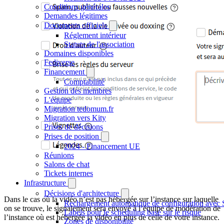
Conditions générales
Demandes légitimes
Documents officiels
Réglement intérieur
Statuts de l'association
Domaines disponibles
Fediverse
Financement
Comptabilité
Gestion des membres
L'équipe
Migration tedomum.fr
Migration vers Kity
Prises de décisions
Prises de position
2024 - Financement UE
Réunions
Salons de chat
Tickets internes
Infrastructure
Décisions d'architecture
Dans le cas où la vidéo n’est pas hébergée sur l’instance sur laquelle
Rechargement automatique de configuration avec 
on se trouve, le signalement sera envoyé à l’équipe de modération de
Labels pour le scheduling basé sur le risque
l’instance où est hébergée la vidéo en plus de celle de votre instance.
Zones de disponibilité