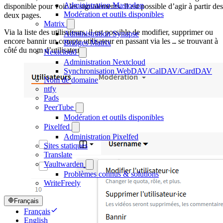
Administration Mastodon
disponible pour voir les signalements. Il est possible d’agir à partir des
Modération et outils disponibles
deux pages.
Matrix
Via la liste des utilisateurs, il est possible de modifier, supprimer ou
Administration Synapse
encore bannir un compte utilisateur en passant via les
se trouvant à
…
Bridges Matrix
côté du nom d’utilisateur :
Nextcloud
Administration Nextcloud
Synchronisation WebDAV/CalDAV/CardDAV
Nom de domaine
ntfy
Pads
PeerTube
Modération et outils disponibles
Pixelfed
Administration Pixelfed
Sites statiques
Translate
Vaultwarden
Problèmes connus & solutions
WriteFreely
Français
Français
English