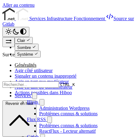
Aller au contenu
Services
Infrastructure
Fonctionnement
Source sur
Gitlab
Clair
Sombre
Système
Sur cette page
Généralités
Agir côté utilisateur
Signaler un contenu inapproprié
Agir en tant que modérateur
CTRL K
Agir en tant qu’administrateur
Actions possibles dans Hiboo
Services
Blogs
Revenir en haut
Administration Wordpress
Problèmes connus & solutions
Flux RSS
Problèmes connus & solutions
ReactFlux - Lecteur alternatif
Gitlab