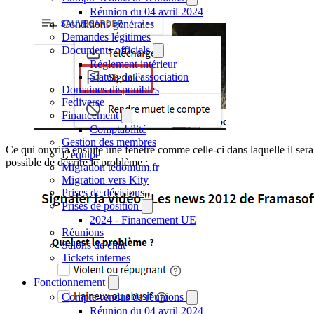
Réunion du 04 avril 2024
Conditions générales
Demandes légitimes
Documents officiels
Réglement intérieur
Statuts de l'association
Domaines disponibles
Fediverse
Financement
Comptabilité
Gestion des membres
Ce qui ouvrira ensuite une fenêtre comme celle-ci dans laquelle il sera
L'équipe
possible de décrire le problème :
Migration tedomum.fr
Migration vers Kity
Prises de décisions
Prises de position
2024 - Financement UE
Réunions
Salons de chat
Tickets internes
Fonctionnement
Compte-rendus de réunions
Réunion du 04 avril 2024