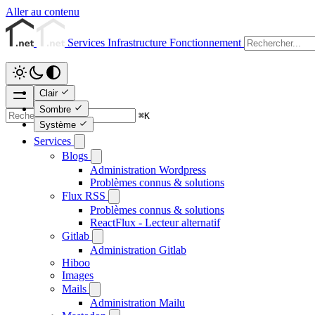
Aller au contenu
Services
Infrastructure
Fonctionnement
Clair
Sombre
⌘
K
Système
Services
Blogs
Administration Wordpress
Problèmes connus & solutions
Flux RSS
Problèmes connus & solutions
ReactFlux - Lecteur alternatif
Gitlab
Administration Gitlab
Hiboo
Images
Mails
Administration Mailu