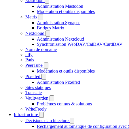
Mastodon
Administration Mastodon
Modération et outils disponibles
Matrix
Administration Synapse
Bridges Matrix
Nextcloud
Administration Nextcloud
Synchronisation WebDAV/CalDAV/CardDAV
Nom de domaine
ntfy
Pads
PeerTube
Modération et outils disponibles
Pixelfed
Administration Pixelfed
Sites statiques
Translate
Vaultwarden
Problèmes connus & solutions
WriteFreely
Infrastructure
Décisions d'architecture
Rechargement automatique de configuration avec 