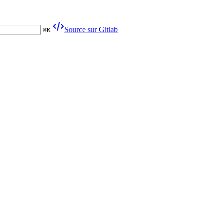
Source sur Gitlab
⌘
K