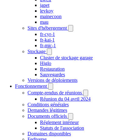
japet
levkoy
mainecoon
mau
Sites d'hébergement
fr-cyr-1
fr-kai-1
fr-mic-1
Stockage
Cluster de stockage garage
Higlo
Restauration
Sauvegardes
Versions de déploiements
Fonctionnement
Compte-rendus de réunions
Réunion du 04 avril 2024
Conditions générales
Demandes légitimes
Documents officiels
Réglement intérieur
Statuts de l'association
Domaines disponibles
Fediverse