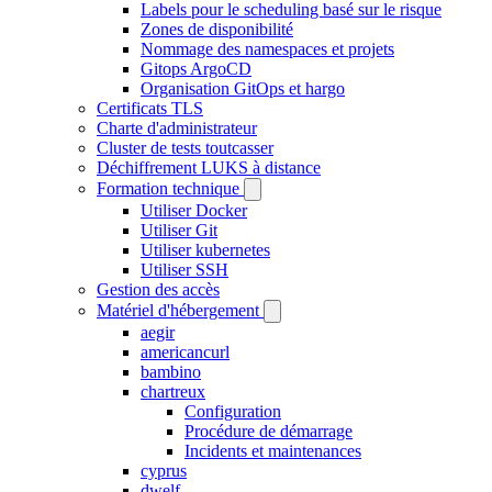
Labels pour le scheduling basé sur le risque
Zones de disponibilité
Nommage des namespaces et projets
Gitops ArgoCD
Organisation GitOps et hargo
Certificats TLS
Charte d'administrateur
Cluster de tests toutcasser
Déchiffrement LUKS à distance
Formation technique
Utiliser Docker
Utiliser Git
Utiliser kubernetes
Utiliser SSH
Gestion des accès
Matériel d'hébergement
aegir
americancurl
bambino
chartreux
Configuration
Procédure de démarrage
Incidents et maintenances
cyprus
dwelf