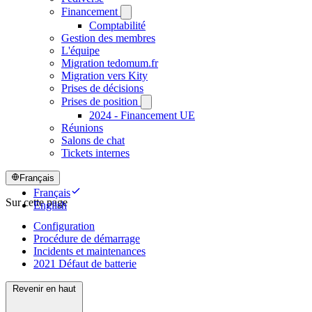
Financement
Comptabilité
Gestion des membres
L'équipe
Migration tedomum.fr
Migration vers Kity
Prises de décisions
Prises de position
2024 - Financement UE
Réunions
Salons de chat
Tickets internes
Français
Français
Sur cette page
English
Configuration
Procédure de démarrage
Incidents et maintenances
2021 Défaut de batterie
Revenir en haut