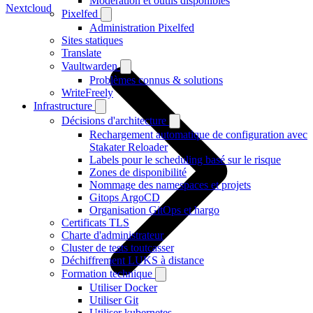
Modération et outils disponibles
Nextcloud
Pixelfed
Administration Pixelfed
Sites statiques
Translate
Vaultwarden
Problèmes connus & solutions
WriteFreely
Infrastructure
Décisions d'architecture
Rechargement automatique de configuration avec
Stakater Reloader
Labels pour le scheduling basé sur le risque
Zones de disponibilité
Nommage des namespaces et projets
Gitops ArgoCD
Organisation GitOps et hargo
Certificats TLS
Charte d'administrateur
Cluster de tests toutcasser
Déchiffrement LUKS à distance
Formation technique
Utiliser Docker
Utiliser Git
Utiliser kubernetes