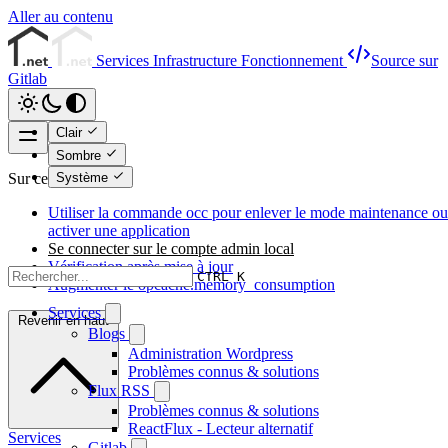
Aller au contenu
Services
Infrastructure
Fonctionnement
Source sur
Gitlab
Clair
Sombre
Système
Sur cette page
Utiliser la commande occ pour enlever le mode maintenance ou
activer une application
Se connecter sur le compte admin local
Vérification après mise à jour
CTRL K
Augmenter le opcache.memory_consumption
Services
Revenir en haut
Blogs
Administration Wordpress
Problèmes connus & solutions
Flux RSS
Problèmes connus & solutions
ReactFlux - Lecteur alternatif
Services
Gitlab