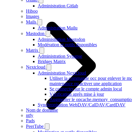
Administration Gitlab
Hiboo
Images
Mails
Administration Mailu
Mastodon
Administration Mastodon
Modération et outils disponibles
Matrix
Administration Synapse
Bridges Matrix
Nextcloud
Administration Nextcloud
Utiliser la commande occ pour enlever le m
maintenance ou activer une application
Se connecter sur le compte admin local
Vérification après mise à jour
Augmenter le opcache.memory_consumptio
Synchronisation WebDAV/CalDAV/CardDAV
Nom de domaine
ntfy
Pads
PeerTube