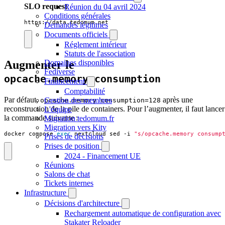
SLO request
Réunion du 04 avril 2024
Conditions générales
https://data.tedomum.net
Demandes légitimes
Documents officiels
Réglement intérieur
Statuts de l'association
Domaines disponibles
Augmenter le
Fediverse
opcache.memory_consumption
Financement
Comptabilité
Par défaut,
après une
Gestion des membres
opcache.memory_consumption=128
reconstruction de la pile de containers. Pour l’augmenter, il faut lancer
L'équipe
la commande suivante :
Migration tedomum.fr
Migration vers Kity
docker compose 
exec
 nextcloud sed -i 
"s/opcache.memory_consump
Prises de décisions
Prises de position
2024 - Financement UE
Réunions
Salons de chat
Tickets internes
Infrastructure
Décisions d'architecture
Rechargement automatique de configuration avec
Stakater Reloader