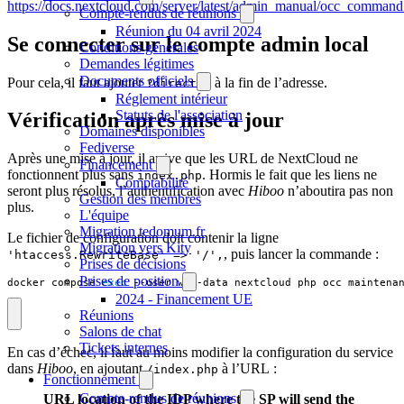
https://docs.nextcloud.com/server/latest/admin_manual/occ_command
Compte-rendus de réunions
Réunion du 04 avril 2024
Se connecter sur le compte admin local
Conditions générales
Demandes légitimes
Documents officiels
Pour cela, il faut ajouter
à la fin de l’adresse.
?direct=1
Réglement intérieur
Statuts de l'association
Vérification après mise à jour
Domaines disponibles
Fediverse
Après une mise à jour, il arrive que les URL de NextCloud ne
Financement
fonctionnent plus sans
. Hormis le fait que les liens ne
index.php
Comptabilité
seront plus résolus, l’authentification avec
Hiboo
n’aboutira pas non
Gestion des membres
plus.
L'équipe
Migration tedomum.fr
Le fichier de configuration doit contenir la ligne
Migration vers Kity
, puis lancer la commande :
'htaccess.RewriteBase' => '/',
Prises de décisions
Prises de position
docker compose 
exec
 --user www-data nextcloud php occ maintena
2024 - Financement UE
Réunions
Salons de chat
Tickets internes
En cas d’échec, il faut au moins modifier la configuration du service
dans
Hiboo
, en ajoutant
à l’URL :
/index.php
Fonctionnement
Compte-rendus de réunions
URL location of the IDP where the SP will send the