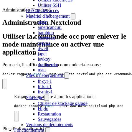
Utiliser SSH
Administration Nextcloud
Gestion des accès
Matériel d'hébergement
Administration Nextcloud
aegir
americancurl
bambino
Utiliser la commande occ pour enlever le
chartreux
mode maintenance ou activer une
cyprus
dwelf
application
japet
levkoy
mainecoon
Pour cela, il suffit d’utiliser la commande ci-dessous :
mau
docker compose 
exec
 --user www-data nextcloud php occ <command
Sites d'hébergement
fr-cyr-1
fr-kai-1
fr-mic-1
Exemple pour mettre à jour les applications :
Stockage
Cluster de stockage garage
docker compose 
exec
 --user www-data nextcloud php occ upg
Higlo
Restauration
Sauvegardes
Versions de déploiements
Plus d’informations ici :
Fonctionnement